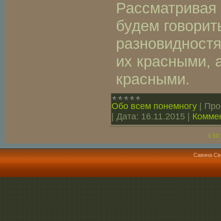
Рассматривая 
будем говорит
разновидностя
их красными, 
красными.
Обо всем понемногу
|
Про
|
Дата:
16.11.2015
|
Коммен
1-10
Савина Св