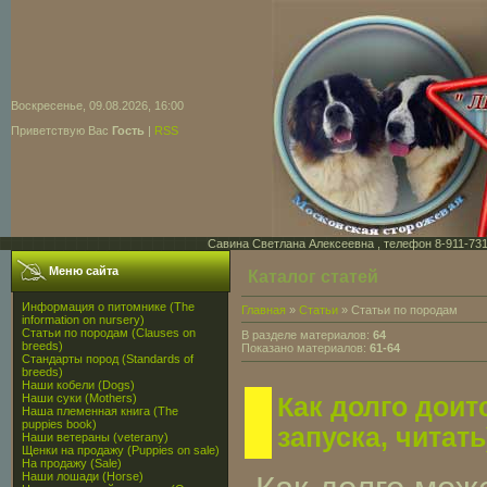
Воскресенье, 09.08.2026, 16:00
Приветствую Вас
Гость
|
RSS
Савина Светлана Алексеевна , телефон 8-911-731-7
Меню сайта
Каталог статей
Информация о питомнике (The
Главная
»
Статьи
» Статьи по породам
information on nursery)
Статьи по породам (Clauses on
В разделе материалов:
64
breeds)
Показано материалов:
61-64
Стандарты пород (Standards of
breeds)
Наши кобели (Dogs)
Наши суки (Mothers)
Как долго доитс
Наша племенная книга (The
puppies book)
запуска, читать
Наши ветераны (veterany)
Щенки на продажу (Puppies on sale)
На продажу (Sale)
Наши лошади (Horse)