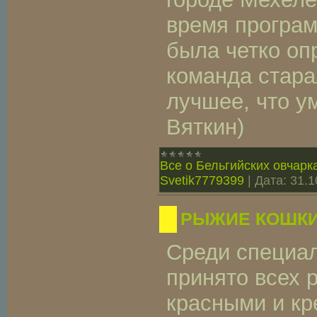
время програ
была четко оп
команда стара
лучшее, что ум
Вяткин)
Все о Бельгийских овчарк
Svetik7779399
|
Дата:
31.1
РЫЖИЕ КОШК
Среди специа
принято всех 
красными и к