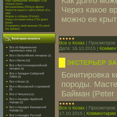
Как долго мож
Наш «домашний зоопарк» (Our
«house zoo»)
Через какое в
Фотоальбомы (Picture album)
Новости нашего сайта (News of a
site)
можно ее крыт
Форум о собаках (Forum)
Наша гостевая книга (The guest
book)
Отправить своё мнение (To send
the opinion)
Категории каталога
Все о Козах
|
Просмотров:
Дата:
16.10.2015
|
Коммент
Все об Африканских
карликовых ежах
[0]
Все о Бельгийских овчарках
[3]
Все о Бигле
ЭКСТЕРЬЕР З
[10]
Все о Восточноевропейской
овчарке
[4]
Бонитировка к
Все о Западно-Сибирской
Лайке
[0]
породы. Масте
Все о Козах
[3]
Все о Московской сторожевой
[4]
Байман (Peter
Все о Чихуахуа
[1]
Все о лошадях Арабской
породы
[2]
Все о Козах
|
Просмотров:
Все о лошадях Башкирской
породы
[1]
17.10.2015
|
Комментарии 
Все о лошадях Русской