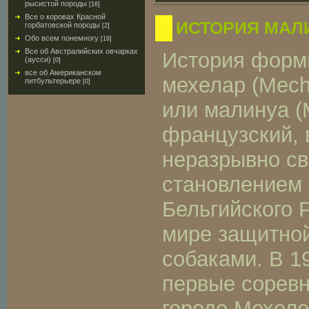
рысистой породы
[16]
Все о коровах Красной
ИСТОРИЯ МАЛ
горбатовской породы
[2]
Обо всем понемногу
[18]
Все об Австралийских овчарках
История форм
(аусси)
[0]
все об Американском
мехелар (Mech
питбультерьере
[0]
или малинуа (M
французский, 
неразрывно св
становлением 
Бельгийского 
мире защитно
собаками. В 1
первые соревн
городе Мехеле