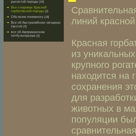
рысистой породы
[16]
Сравнительная
Все о коровах Красной
горбатовской породы
[2]
Обо всем понемногу
[18]
линий красной
Все об Австралийских овчарках
(аусси)
[0]
все об Американском
питбультерьере
[0]
Красная горба
из уникальных
крупного рогат
находится на 
сохранения эт
для разработк
животных в ма
популяции бы
сравнительная