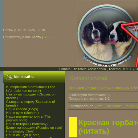
Пятница, 07.08.2026, 02:18
Приветствую Вас
Гость
|
RSS
Савина Светлана Алексеевна , телефон 8-911-731-7
Меню сайта
Каталог статей
Информация о питомнике (The
Главная
»
Статьи
»
Статьи по породам
» Вс
information on nursery)
Статьи по породам (Clauses on
В категории материалов:
2
breeds)
Показано материалов:
1-2
Стандарты пород (Standards of
breeds)
Сортировать по:
Дате
·
Названию
·
Рейтинг
Наши кобели (Dogs)
Наши суки (Mothers)
Наша племенная книга (The
puppies book)
Красная горба
Наши ветераны (veterany)
Щенки на продажу (Puppies on sale)
(читать)
На продажу (Sale)
Наши лошади (Horse)