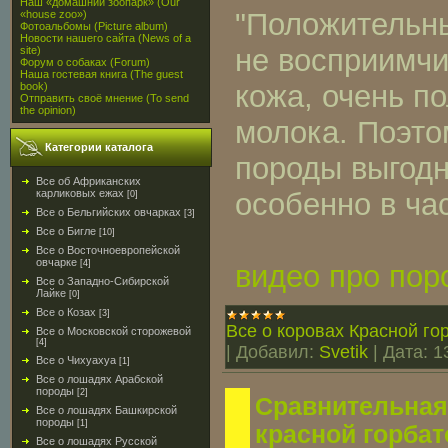
Наш «домашний зоопарк» (Our
"Положительны
«house zoo»)
Фотоальбомы (Picture album)
Новости нашего сайта (News of a
не восприимчи
site)
Форум о собаках (Forum)
Наша гостевая книга (The guest
кожа, очень п
book)
Отправить своё мнение (To send
the opinion)
молока. Поэто
Категории каталога
породы выгодн
Все об Африканских
карликовых ежах
особенно в ча
[0]
Все о Бельгийских овчарках
[3]
Все о Бигле
[10]
Все о Восточноевропейской
овчарке
[4]
видео про пор
Все о Западно-Сибирской
Лайке
[0]
Все о Козах
[3]
Все о коровах Красной го
Все о Московской сторожевой
[4]
|
Добавил:
Svetik
|
Дата:
1
Все о Чихуахуа
[1]
Все о лошадях Арабской
породы
[2]
Сравнительная
Все о лошадях Башкирской
породы
[1]
красной горба
Все о лошадях Русской