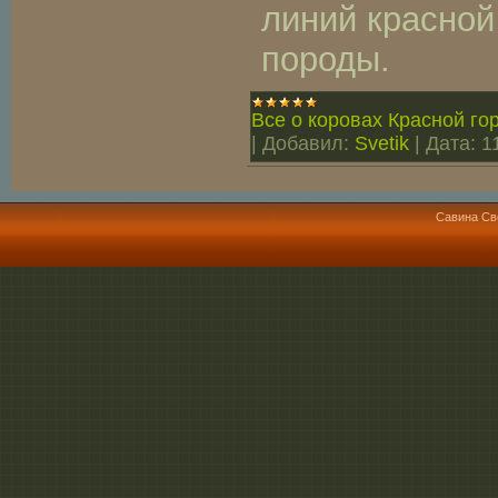
линий красной
породы.
Все о коровах Красной го
|
Добавил:
Svetik
|
Дата:
1
Савина Св