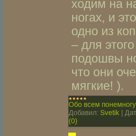
ходим на н
ногах, и эт
одно из ко
– для этог
подошвы но
что они оч
мягкие! ).
Обо всем понемногу
Добавил:
Svetik
|
Дат
(0)