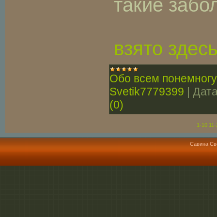
такие забо
взято здесь
Обо всем понемногу
Svetik7779399
|
Дата
(0)
1-10
11-
Савина Св