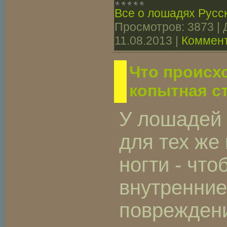
Все о лошадях Русс
Просмотров:
3873
|
11.08.2013
|
Коммент
Что происхо
копытная ст
У лошадей 
для тех же 
ногти - чт
внутренние
повреждени