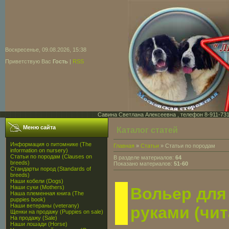
Воскресенье, 09.08.2026, 15:38
Приветствую Вас
Гость
|
RSS
Савина Светлана Алексеевна , телефон 8-911-731-7
Меню сайта
Каталог статей
Информация о питомнике (The
Главная
»
Статьи
» Статьи по породам
information on nursery)
Статьи по породам (Clauses on
В разделе материалов:
64
breeds)
Показано материалов:
51-60
Стандарты пород (Standards of
breeds)
Наши кобели (Dogs)
Наши суки (Mothers)
Вольер для
Наша племенная книга (The
puppies book)
Наши ветераны (veterany)
руками (чита
Щенки на продажу (Puppies on sale)
На продажу (Sale)
Наши лошади (Horse)