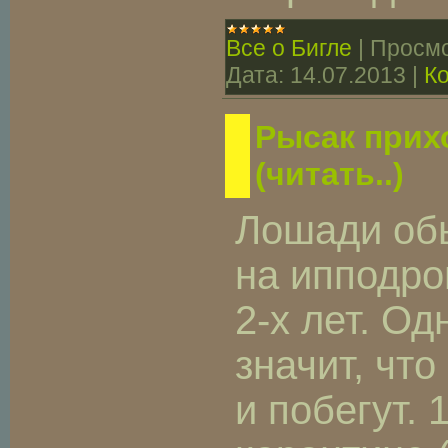
Все о Бигле
|
Просмо
Дата:
14.07.2013
|
К
Рысак прих
(читать..)
Лошади об
на ипподро
2-х лет. Од
значит, что
и побегут. 