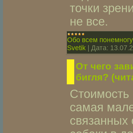
точки зрен
не все.
Обо всем понемногу
Svetik
|
Дата:
13.07.
От чего зав
бигля? (чит
Стоимость 
самая мале
связанных 