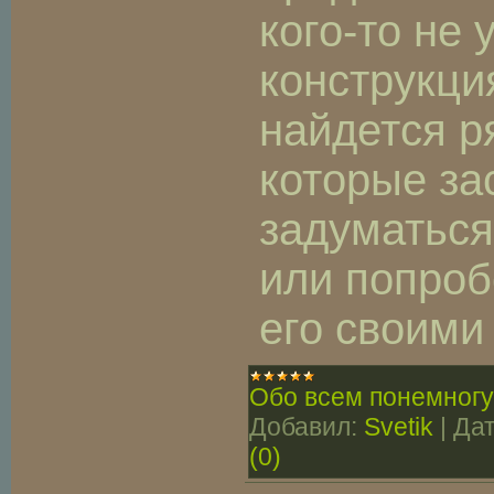
кого-то не 
конструкци
найдется р
которые за
задуматься
или попроб
его своими
Обо всем понемногу
Добавил:
Svetik
|
Дат
(0)