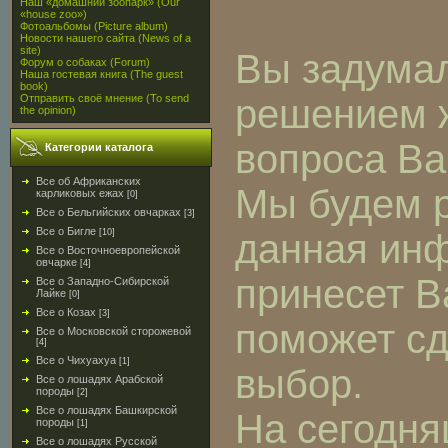
Наш «домашний зоопарк» (Our
«house zoo»)
Фотоальбомы (Picture album)
Новости нашего сайта (News of a
site)
Вы задума
Форум о собаках (Forum)
Наша гостевая книга (The guest
book)
решением 
Отправить своё мнение (To send
the opinion)
вопроса В
Категории каталога
Все об Африканских
Мы будем р
карликовых ежах
[0]
Все о Бельгийских овчарках
[3]
Все о Бигле
данная ин
[10]
Все о Восточноевропейской
овчарке
[4]
принесет В
Все о Западно-Сибирской
Лайке
[0]
Все о Козах
[3]
поможет с
Все о Московской сторожевой
[4]
Все о Чихуахуа
[1]
выбор.
Все о лошадях Арабской
породы
[2]
Все о лошадях Башкирской
На сегодня
породы
[1]
Все о лошадях Русской