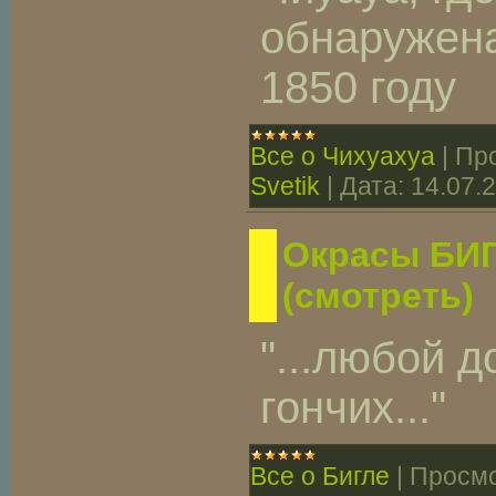
обнаружен
1850 году
Все о Чихуахуа
|
Пр
Svetik
|
Дата:
14.07.
Окрасы БИГ
(смотреть)
"...любой 
гончих..."
Все о Бигле
|
Просмо