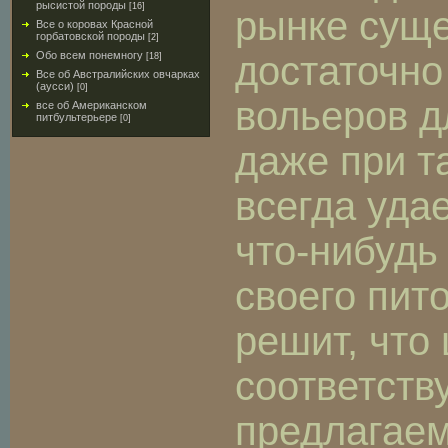
рысистой породы
[16]
рынке суще
Все о коровах Красной
горбатовской породы
[2]
достаточно
Обо всем понемногу
[18]
Все об Австралийских овчарках
(аусси)
[0]
вольеров д
все об Американском
питбультерьере
[0]
даже при т
всегда уда
что-нибудь
своего пит
решит, что
соответств
предлагаем