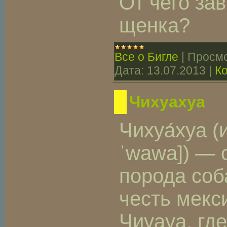
От чего за
щенка?
Все о Бигле
|
Просмо
Дата:
13.07.2013
|
К
Чихуахуа
Чихуа́хуа (и
ˈwawa]) — 
порода соб
честь мекс
Чиуауа, гд