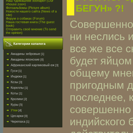
Наш «домашний зоопарк» (Our
«house zoo»)
БЕГУН» ?!
Фотоальбомы (Picture album)
Новости нашего сайта (News of a
site)
Форум о собаках (Forum)
Совершенно 
Наша гостевая книга (The guest
book)
Отправить своё мнение (To send
ни неслись 
the opinion)
Категории каталога
все же все 
Амадины зебровые
[1]
будет яйцом 
Амадины японские
[0]
Африканский карликовый еж
[3]
общему мне
Гуси
[1]
Индюки
[1]
пригодным д
Козы
[3]
Кореллы
[1]
Коты
последнее, 
[1]
Кролики
[2]
Куры
[5]
совершенно 
Утки
[4]
Цесарки
[0]
индийского 
Черепаха
[1]