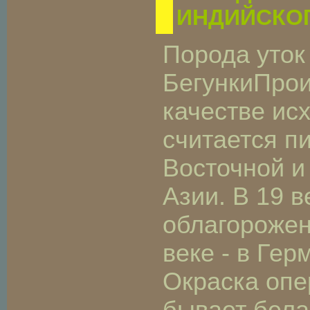
ИНДИЙСКОГ
Порода уток
БегункиПрои
качестве ис
считается п
Восточной и
Азии. В 19 в
облагорожен
веке - в Гер
Окраска опе