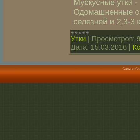
Мускусные утки - 
Одомашненные ос
селезней и 2,3-3 к
Утки
|
Просмотров:
Дата:
15.03.2016
|
К
Савина Св