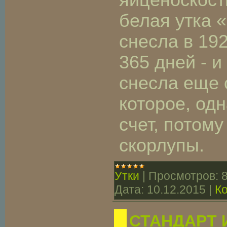
яйценоскост
белая утка 
снесла в 192
365 дней - и
снесла еще 
которое, одн
счет, потому
скорлупы.
Утки
|
Просмотров:
Дата:
10.12.2015
|
К
СТАНДАРТ 