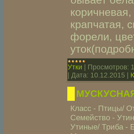
бывает бела
коричневая,
крапчатая, с
форели, цве
уток(подроб
Утки
|
Просмотров:
|
Дата:
10.12.2015
|
МУСКУСНАЯ
Класс - Птицы/ О
Семейство - Утин
Утиные/ Триба - 