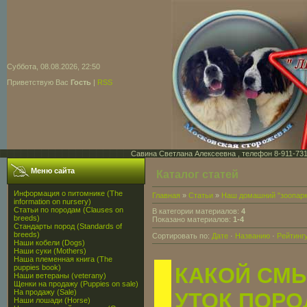
Суббота, 08.08.2026, 22:50
Приветствую Вас
Гость
|
RSS
Савина Светлана Алексеевна , телефон 8-911-731-7
Меню сайта
Каталог статей
Информация о питомнике (The
Главная
»
Статьи
»
Наш домашний "зоопарк
information on nursery)
Статьи по породам (Clauses on
В категории материалов:
4
breeds)
Показано материалов:
1-4
Стандарты пород (Standards of
breeds)
Сортировать по:
Дате
·
Названию
·
Рейтинг
Наши кобели (Dogs)
Наши суки (Mothers)
Наша племенная книга (The
puppies book)
КАКОЙ СМ
Наши ветераны (veterany)
Щенки на продажу (Puppies on sale)
На продажу (Sale)
УТОК ПОР
Наши лошади (Horse)