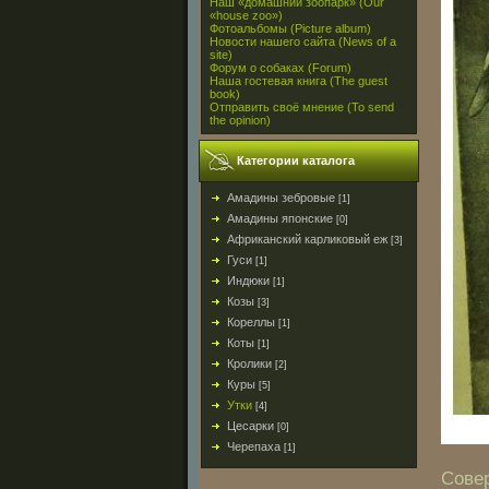
Наш «домашний зоопарк» (Our
«house zoo»)
Фотоальбомы (Picture album)
Новости нашего сайта (News of a
site)
Форум о собаках (Forum)
Наша гостевая книга (The guest
book)
Отправить своё мнение (To send
the opinion)
Категории каталога
Амадины зебровые
[1]
Амадины японские
[0]
Африканский карликовый еж
[3]
Гуси
[1]
Индюки
[1]
Козы
[3]
Кореллы
[1]
Коты
[1]
Кролики
[2]
Куры
[5]
Утки
[4]
Цесарки
[0]
Черепаха
[1]
Совер