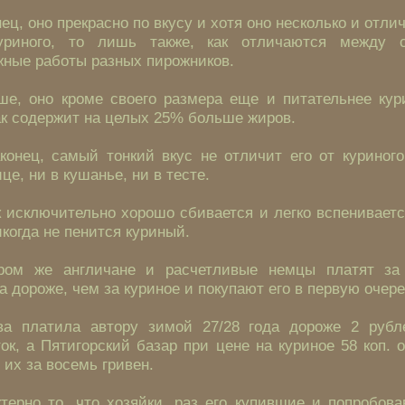
ец, оно прекрасно по вкусу и хотя оно несколько и отли
уриного, то лишь также, как отличаются между 
жные работы разных пирожников.
ше, оно кроме своего размера еще и питательнее кури
ак содержит на целых 25% больше жиров.
конец, самый тонкий вкус не отличит его от куриног
це, ни в кушанье, ни в тесте.
 исключительно хорошо сбивается и легко вспениваетс
икогда не пенится куриный.
ром же англичане и расчетливые немцы платят за
а дороже, чем за куриное и покупают его в первую очере
ва платила автору зимой 27/28 года дороже 2 рубл
ок, а Пятигорский базар при цене на куриное 58 коп. 
 их за восемь гривен.
терно то, что хозяйки, раз его купившие и попробов