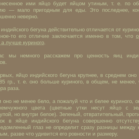
снесенное ими яйцо будет яйцом утиным, т. е. по о
ию — мало пригодным для еды. Это последнее, кон
ршенно неверно.
индийского бегуна действительно отличается от курино
вное-то его отличие заключается именно в том, что
о
 а лучше куриного
.
ас мы немного расскажем про ценность яиц инди
ов.
рвых, яйцо индийского бегуна крупнее, в среднем оно
85 гр., т. е. оно больше куриного, в общем, не менее,
ра раза.
 оно не менее бело, а пожалуй что и белее куриного, о
емчужного цвета (цветные утки несут яйцо с зе
упой, но внутри белое). Зеленый, отвратительный, про
нок в яйце индийского бегуна совершенно отсутств
ведомленный глаз не определит сразу разницы между 
ым, разве что удивится его ровности и размеру.