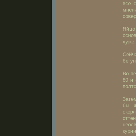
все 
мнен
сове
Яйцо 
осно
хуже,
Сейч
бегун
Во-пе
80 и 
полто
Затем
бы ж
скорл
отте
неос
курин