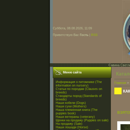
Суббота, 08.08.2026, 11:09
Приветствую Вас
Гость
|
RSS
Савина Светла
Меню сайта
Катал
Информация о питомнике (The
Главная
»
information on nursery)
Статьи по породам (Clauses on
КА
breeds)
Стандарты пород (Standards of
breeds)
Наши кобели (Dogs)
Наши суки (Mothers)
Наша племенная книга (The
взято
puppies book)
Наши ветераны (veterany)
Щенки на продажу (Puppies on sale)
На продажу (Sale)
Наши лошади (Horse)