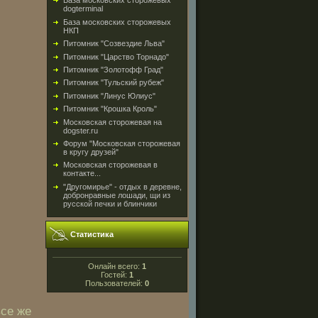
База московских сторожевых
dogterminal
База московских сторожевых
НКП
Питомник "Созвездие Льва"
Питомник "Царство Торнадо"
Питомник "Золотофф Град"
Питомник "Тульский рубеж"
Питомник "Линус Юлиус"
Питомник "Крошка Кроль"
Московская сторожевая на
dogster.ru
Форум "Московская сторожевая
в кругу друзей"
Московская сторожевая в
контакте...
"Другомирье" - отдых в деревне,
добронравные лошади, щи из
русской печки и блинчики
Статистика
Онлайн всего:
1
Гостей:
1
Пользователей:
0
все же