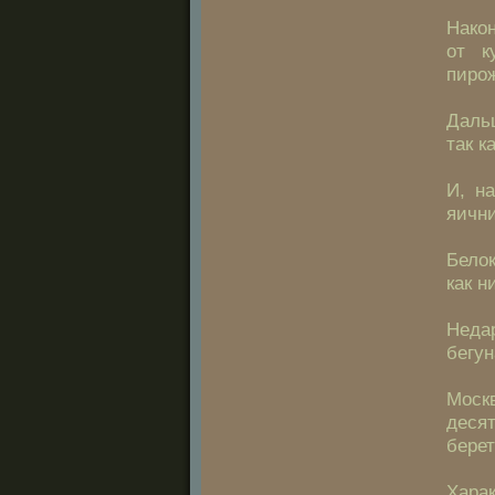
Након
от к
пиро
Даль
так к
И, на
яични
Белок
как н
Неда
бегун
Моск
десят
берет
Харак