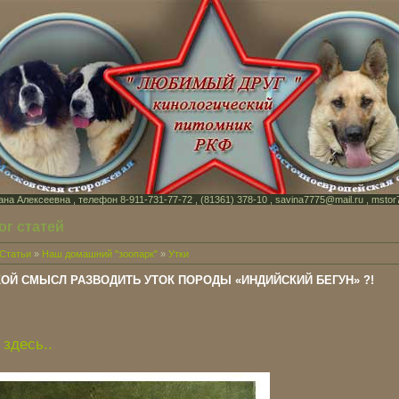
на Алексеевна , телефон 8-911-731-77-72 , (81361) 378-10 , savina7775@mail.ru , mstor
ог статей
Статьи
»
Наш домашний "зоопарк"
»
Утки
КОЙ СМЫСЛ РАЗВОДИТЬ УТОК ПОРОДЫ «ИНДИЙСКИЙ БЕГУН» ?!
 здесь..