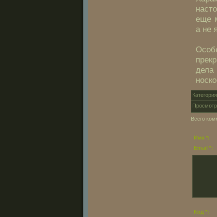
насто
еще 
а не 
Особ
прек
дела
носко
Категори
Просмотр
Всего ком
Имя *:
Email *:
Код *: