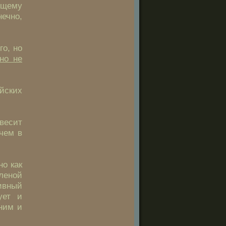
бщему
ечно,
го, но
но не
йских
 весит
 чем в
но как
леной
тивный
ует и
ним и