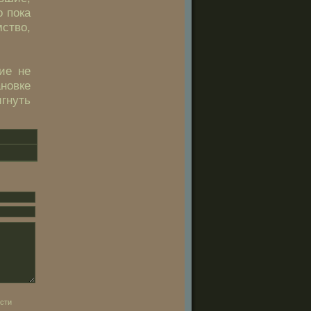
о пока
ство,
ие не
новке
гнуть