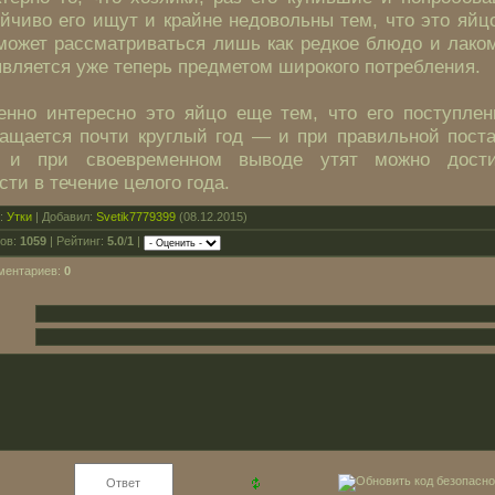
йчиво его ищут и крайне недовольны тем, что это яйц
может рассматриваться лишь как редкое блюдо и лаком
является уже теперь предметом широкого потребления.
енно интересно это яйцо еще тем, что его поступлен
ращается почти круглый год — и при правильной поста
 и при своевременном выводе утят можно дости
сти в течение целого года.
я:
Утки
| Добавил:
Svetik7779399
(08.12.2015)
ов:
1059
| Рейтинг:
5.0
/
1
|
ментариев:
0