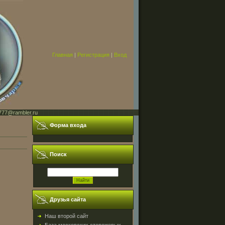
Главная
|
Регистрация
|
Вход
777@rambler.ru
Форма входа
Поиск
Друзья сайта
Наш второй сайт