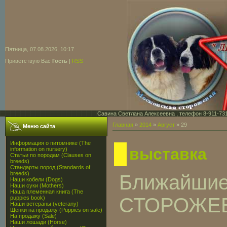
Пятница, 07.08.2026, 10:17
Приветствую Вас
Гость
|
RSS
Савина Светлана Алексеевна , телефон 8-911-731-7
Главная
»
2014
»
Август
»
29
Меню сайта
Информация о питомнике (The
выставка
information on nursery)
Статьи по породам (Clauses on
breeds)
Стандарты пород (Standards of
breeds)
Ближайшие
Наши кобели (Dogs)
Наши суки (Mothers)
Наша племенная книга (The
СТОРОЖЕВО
puppies book)
Наши ветераны (veterany)
Щенки на продажу (Puppies on sale)
На продажу (Sale)
Наши лошади (Horse)