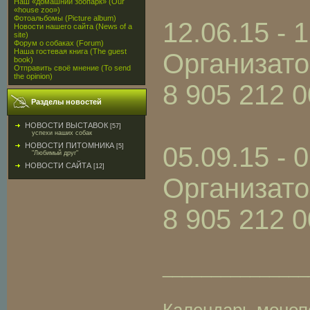
Наш «домашний зоопарк» (Our
«house zoo»)
Фотоальбомы (Picture album)
12.06.15 - 
Новости нашего сайта (News of a
site)
Форум о собаках (Forum)
Наша гостевая книга (The guest
Организато
book)
Отправить своё мнение (To send
the opinion)
8 905 212 0
Разделы новостей
НОВОСТИ ВЫСТАВОК
[57]
успехи наших собак
НОВОСТИ ПИТОМНИКА
05.09.15 - 
[5]
"Любимый друг"
НОВОСТИ САЙТА
[12]
Организато
8 905 212 0
_______________