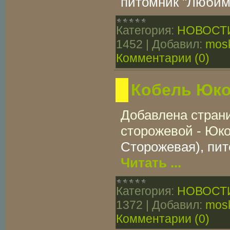
питомник "Любим
Категория:
НОВОСТ
1452
|
Добавил:
mosk
Комментарии (0)
Кобель Юко
Добавлена страни
сторожевой - Юк
Сторожевая), пит
Читать ...
Категория:
НОВОСТ
1372
|
Добавил:
mosk
Комментарии (0)