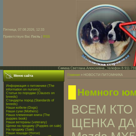
Пятница, 07.08.2026, 12:33
Приветствую Вас
Гость
|
RSS
Савина Светлана Алексеевна , телефон 8-911-731-7
Главная
»
НОВОСТИ ПИТОМНИКА
Меню сайта
Информация о питомнике (The
Немного ю
information on nursery)
Статьи по породам (Clauses on
breeds)
Стандарты пород (Standards of
breeds)
ВСЕМ КТО
Наши кобели (Dogs)
Наши суки (Mothers)
Наша племенная книга (The
ЩЕНКА ДАР
puppies book)
Наши ветераны (veterany)
Щенки на продажу (Puppies on sale)
На продажу (Sale)
Наши лошади (Horse)