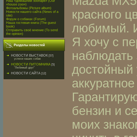
Mazda MX5 
Наш «домашний зоопарк» (Our
«house zoo»)
Фотоальбомы (Picture album)
красного цв
Новости нашего сайта (News of a
site)
Форум о собаках (Forum)
Наша гостевая книга (The guest
любимый. И
book)
Отправить своё мнение (To send
the opinion)
Я хочу с п
Разделы новостей
наблюдать 
НОВОСТИ ВЫСТАВОК
[57]
успехи наших собак
НОВОСТИ ПИТОМНИКА
достойный 
[5]
"Любимый друг"
НОВОСТИ САЙТА
[12]
аккуратное
Гарантиру
бензин и с
моих знако