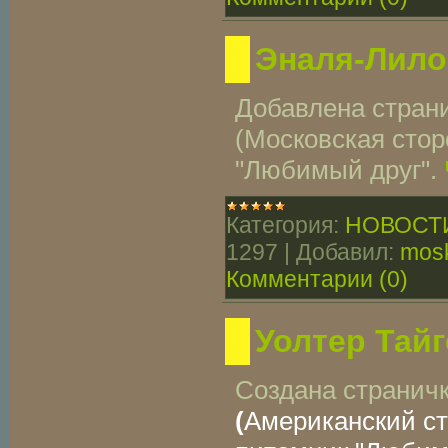
Эналя-Лило
Добавлена стран
(Московская стор
"Любимый друг".
Категория:
НОВОСТ
1297
|
Добавил:
mosk
Комментарии (0)
Уолтер Тайг
Создана странич
(
Американский с