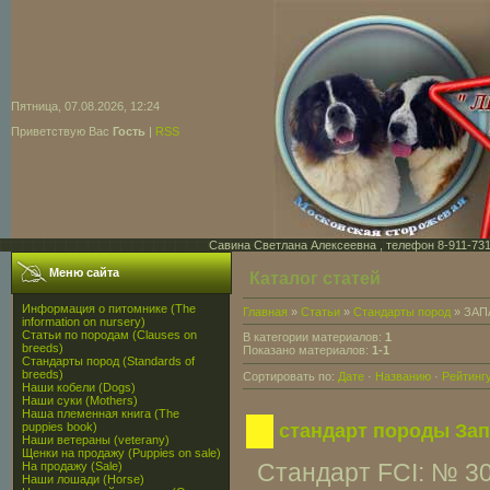
Пятница, 07.08.2026, 12:24
Приветствую Вас
Гость
|
RSS
Савина Светлана Алексеевна , телефон 8-911-731-7
Меню сайта
Каталог статей
Информация о питомнике (The
Главная
»
Статьи
»
Стандарты пород
» ЗАП
information on nursery)
Статьи по породам (Clauses on
В категории материалов:
1
breeds)
Показано материалов:
1-1
Стандарты пород (Standards of
breeds)
Сортировать по:
Дате
·
Названию
·
Рейтинг
Наши кобели (Dogs)
Наши суки (Mothers)
Наша племенная книга (The
puppies book)
стандарт породы Зап
Наши ветераны (veterany)
Щенки на продажу (Puppies on sale)
На продажу (Sale)
Стандарт FCI: № 30
Наши лошади (Horse)