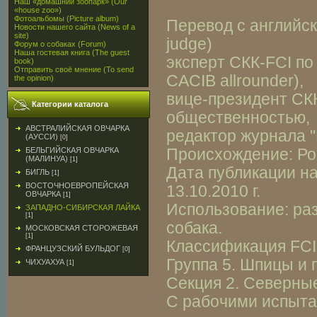
Наш «домашний зоопарк» (Our
«house zoo»)
Фотоальбомы (Picture album)
Перевод с английск
Новости нашего сайта (News of a
site)
judge)
Форум о собаках (Forum)
Наша гостевая книга (The guest
эксперт СКК-FCI по 
book)
Отправить своё мнение (To send
CACIB allrounder),
the opinion)
вице-президент СКК
Категории каталога
общественностью,
АВСТРАЛИЙСКАЯ ОВЧАРКА
редактор журнала 
(АУССИ)
[0]
БЕЛЬГИЙСКАЯ ОВЧАРКА
Происхождение: Ро
(МАЛИНУА)
[1]
Дата публикации н
БИГЛЬ
[1]
ВОСТОЧНОЕВРОПЕЙСКАЯ
13.10.2010 г.
ОВЧАРКА
[1]
Использование: ра
ЗАПАДНО-СИБИРСКАЯ ЛАЙКА
[1]
собака.
МОСКОВСКАЯ СТОРОЖЕВАЯ
[1]
Классификация FCI
ФРАНЦУЗСКИЙ БУЛЬДОГ
[0]
Группа 5. Шпицы и
ЧИХУАХУА
[1]
Секция 2. Северные
С рабочими испыта