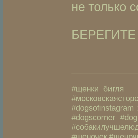
не только с
БЕРЕГИТЕ
_______________
#щенки_бигля
#московскаястор
#dogsofinstagram 
#dogscorner #do
#собакилучшелюд
#щеночек #щено