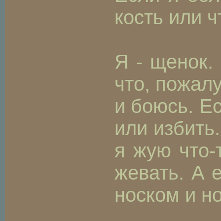
кость или ч
Я - щенок.
что, пожал
и боюсь. Ес
или избить
я жую что-
жевать. А 
носком и н