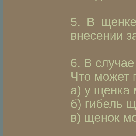
5. В щенке
внесении з
6. В случа
Что может 
а) у щенка
б) гибель 
в) щенок м
_________