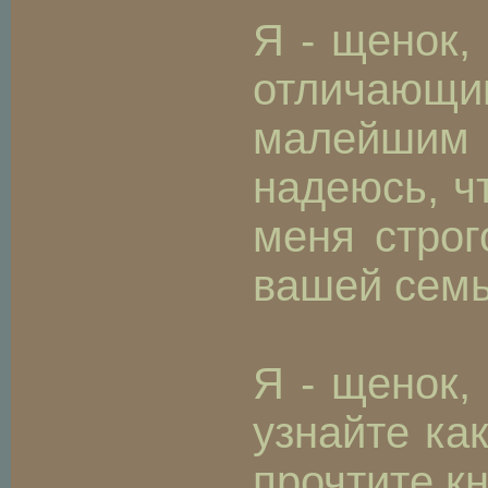
Я - щенок,
отличающим
малейшим 
надеюсь, ч
меня строг
вашей семь
Я - щенок,
узнайте ка
прочтите кн