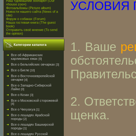
Наш «домашний зоопарк» (Our
УСЛОВИЯ 
«house zoo»)
Фотоальбомы (Picture album)
Новости нашего сайта (News of a
site)
Форум о собаках (Forum)
Наша гостевая книга (The guest
book)
Отправить своё мнение (To send
the opinion)
1. Ваше
ре
Категории каталога
Все об Африканских
обстоятел
карликовых ежах
[0]
Все о Бельгийских овчарках
[3]
Правительст
Все о Бигле
[10]
Все о Восточноевропейской
овчарке
[4]
Все о Западно-Сибирской
Лайке
[0]
Все о Козах
[3]
2. Ответст
Все о Московской сторожевой
[4]
Все о Чихуахуа
[1]
щенка.
Все о лошадях Арабской
породы
[2]
Все о лошадях Башкирской
породы
[1]
Все о лошадях Русской