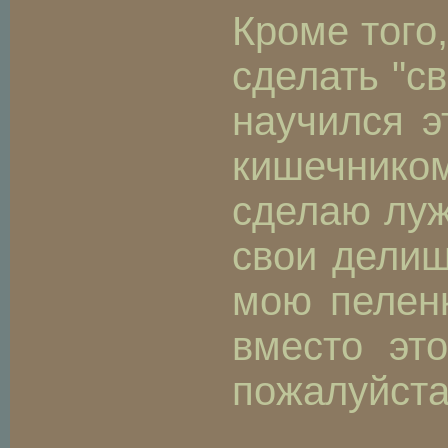
Кроме того
сделать "с
научился э
кишечником
сделаю луж
свои делиш
мою пеленк
вместо эт
пожалуйста