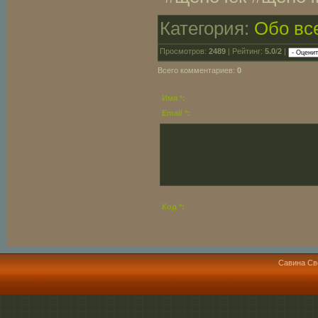
Категория:
Обо вс
Просмотров:
2489
| Рейтинг:
5.0
/
2
|
Всего комментариев:
0
Имя *:
Email *:
Код *:
Савина Св