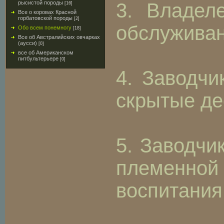
рысистой породы
3. Владел
[16]
Все о коровах Красной
горбатовской породы
[2]
обслуживан
Обо всем понемногу
[18]
Все об Австралийских овчарках
(аусси)
[0]
все об Американском
питбультерьере
[0]
4. Заводчи
скрытые де
5. Заводчи
племенной 
воспитания