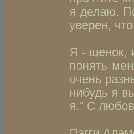
я делаю. П
уверен, чт
Я - щенок, 
понять мен
очень разн
нибудь я в
я." С любо
Пэгги Адам