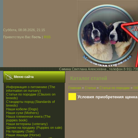
Суббота, 08.08.2026, 21:15
Приветствую Вас
Гость
|
RSS
Савина Светлана Алексеевна , телефон 8-911-731-7
Меню сайта
Каталог статей
Информация о питомнике (The
Главная
»
Статьи
»
Статьи по породам
»
Об
information on nursery)
Статьи по породам (Clauses on
Условия приобретения щенка
breeds)
Стандарты пород (Standards of
breeds)
Наши кобели (Dogs)
Наши суки (Mothers)
Наша племенная книга (The
puppies book)
Наши ветераны (veterany)
Щенки на продажу (Puppies on sale)
На продажу (Sale)
Наши лошади (Horse)