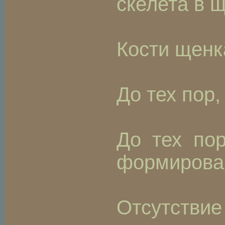
скелета в 
Кости щенк
До тех пор
До тех по
формирован
Отсутстви