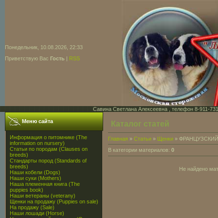
Понедельник, 10.08.2026, 22:33
Приветствую Вас
Гость
|
RSS
Савина Светлана Алексеевна , телефон 8-911-731-7
Меню сайта
Каталог статей
Информация о питомнике (The
Главная
»
Статьи
»
Щенки
» ФРАНЦУЗСКИЙ
information on nursery)
Статьи по породам (Clauses on
В категории материалов:
0
breeds)
Стандарты пород (Standards of
breeds)
Не найдено ма
Наши кобели (Dogs)
Наши суки (Mothers)
Наша племенная книга (The
puppies book)
Наши ветераны (veterany)
Щенки на продажу (Puppies on sale)
На продажу (Sale)
Наши лошади (Horse)