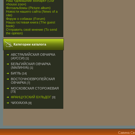
Наш «домашний зоопарк» (Our
«house zoo»)
Фотоальбомы (Picture album)
Новости нашего сайта (News of a
site)
Форум о собаках (Forum)
Наша гостевая книга (The guest
book)
Отправить своё мнение (To send
the opinion)
Категории каталога
АВСТРАЛИЙСКАЯ ОВЧАРКА
(АУССИ)
[1]
БЕЛЬГИЙСКАЯ ОВЧАРКА
(МАЛИНУА)
[1]
БИГЛЬ
[14]
ВОСТОЧНОЕВРОПЕЙСКАЯ
ОВЧАРКА
[7]
МОСКОВСКАЯ СТОРОЖЕВАЯ
[73]
ФРАНЦУЗСКИЙ БУЛЬДОГ
[0]
ЧИХУАХУА
[8]
Савина Св