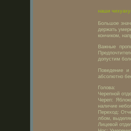
наши чихуаху
Большое знач
держать умере
кончиком, нап
Важные проп
Предпочтителе
допустим бол
Поведение и
абсолютно бе
Голова:
Черепной отде
Череп: Яблок
наличие небол
Переход: Отч
лбом, выделя
Лицевой отдел
Нос: Умеренно