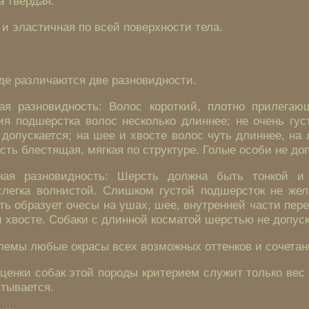
а твердая.
 и эластичная по всей поверхности тела.
де различаются две разновидности.
ая разновидность: Волос короткий, плотно прилегаю
ия подшерстка волос несколько длиннее; не очень гус
допускается; на шее и хвосте волос чуть длиннее, на
сть блестящая, мягкая по структуре. Голые особи не до
ная разновидность: Шерсть должна быть тонкой и 
слегка волнистой. Слишком густой подшерсток не жел
ь образует очесы на ушах, шее, внутренней части пер
 и хвосте. Собаки с длинной косматой шерстью не допус
лемы любые окрасы всех возможных оттенков и сочетан
ценки собак этой породы критерием служит только вес
итывается.