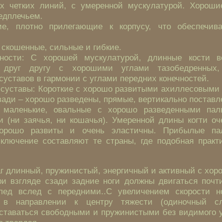
х четких линий, с умеренной мускулатурой. Хорош
едплечьем.
ие, плотно прилегающие к корпусу, что обеспечив
 скошенные, сильные и гибкие.
чности: С хорошей мускулатурой, длинные кости в
 друг другу с хорошими углами тазобедренных
суставов в гармонии с углами передних конечностей.
 суставы: Короткие с хорошо развитыми ахиллесовыми
зади – хорошо разведены, прямые, вертикально поставл
 маленькие, овальные с хорошо разведенными пал
 (ни заячья, ни кошачья). Умеренной длины когти оч
орошо развиты и очень эластичны. Прибылые п
сключение составляют те страны, где подобная практ
г длинный, пружинистый, энергичный и активный с хо
ри взгляде сзади задние ноги должны двигаться почт
лед вслед с передними..С увеличением скорости н
 в направлении к центру тяжести (одиночный сл
ставаться свободными и пружинистыми без видимого у