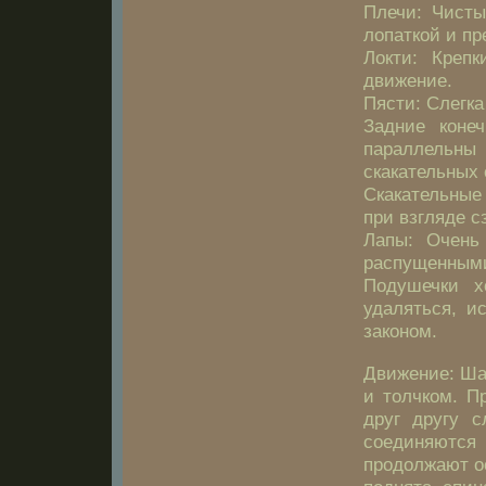
Плечи: Чисты
лопаткой и пр
Локти: Крепк
движение.
Пясти: Слегка
Задние коне
параллельны
скакательных 
Скакательные
при взгляде с
Лапы: Очень
распущенными
Подушечки х
удаляться, и
законом.
Движение: Ша
и толчком. П
друг другу с
соединяются
продолжают о