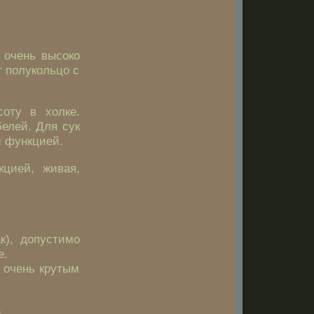
 очень высоко
т полукольцо с
оту в холке.
белей. Для сук
й функцией.
цией, живая,
к), допустимо
е.
 очень крутым
.