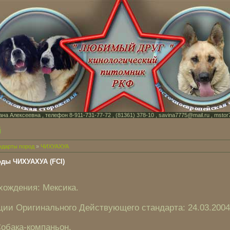
на Алексеевна , телефон 8-911-731-77-72 , (81361) 378-10 , savina7775@mail.ru , mstor
й
ндарты пород
»
ЧИХУАХУА
оды ЧИХУАХУА (FCI)
хождения: Мексика.
ии Оригинального Действующего стандарта: 24.03.2004
обака-компаньон.