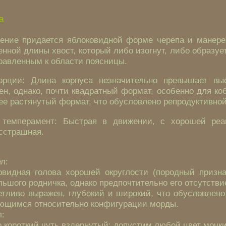
а
ение придается яблоковидной форме черепа и манере
нной длины хвост, который либо изогнут, либо образуе
равленным к области поясницы.
орции: Длина корпуса незначительно превышает выс
н, однако, почти квадратный формат, особенно для ко
ее растянутый формат, что обусловлено репродуктивно
 темперамент: Быстрая в движении, с хорошей реак
сстрашная.
л:
овидная голова хорошей округлости (породный призна
ьшого родничка, однако предпочтительно его отсутстви
етливо выражен, глубокий и широкий, что обусловлено
ющимся относительно конфигурации морды.
:
 короткий чуть вздернутый; допустим любой цвет мочки