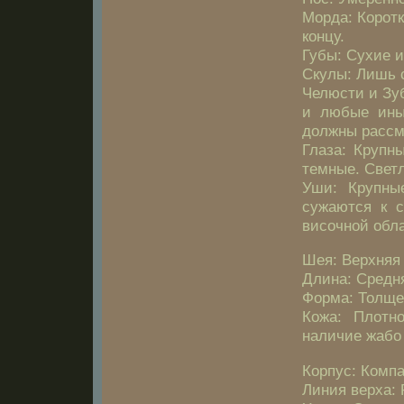
Морда: Коротк
концу.
Губы: Сухие и
Скулы: Лишь 
Челюсти и Зуб
и любые ины
должны рассма
Глаза: Крупн
темные. Светл
Уши: Крупны
сужаются к с
височной обла
Шея: Верхняя 
Длина: Средн
Форма: Толще 
Кожа: Плотн
наличие жабо
Корпус: Компа
Линия верха: 