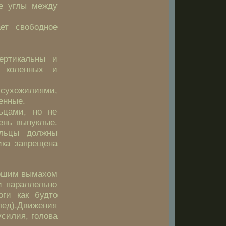
ие углы между
ает свободное
ертикальны и
, коленных и
 сухожилиями,
енные.
ьцами, но не
ень выпуклые.
альцы должны
ика запрещена
рошим вымахом
и параллельно
оги как будто
ед).Движения
силия, голова