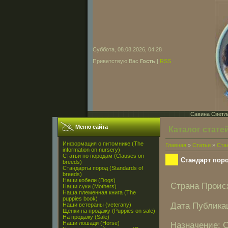
Суббота, 08.08.2026, 04:28
Приветствую Вас
Гость
|
RSS
Савина Светла
Меню сайта
Каталог стате
Информация о питомнике (The
Главная
»
Статьи
»
Ста
information on nursery)
Статьи по породам (Clauses on
Стандарт пор
breeds)
Стандарты пород (Standards of
breeds)
Наши кобели (Dogs)
Страна Проис
Наши суки (Mothers)
Наша племенная книга (The
puppies book)
Дата Публикац
Наши ветераны (veterany)
Щенки на продажу (Puppies on sale)
На продажу (Sale)
Назначение: С
Наши лошади (Horse)