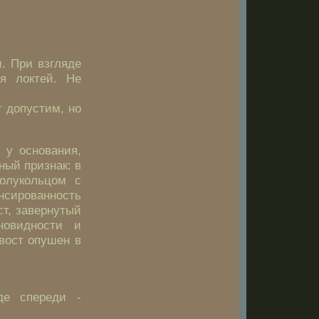
и. При взгляде
ня локтей. Не
 допустим, но
 у основания,
ный признак: в
олукольцом с
нсированность
ст, завернутый
новидности и
вост опушен в
де спереди -