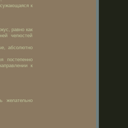
и сужающаяся к
кус, равно как
ней челюстей
ые, абсолютно
я постепенно
направлении к
ь желательно