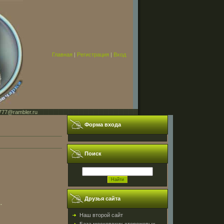
Главная
|
Регистрация
|
Вход
777@rambler.ru
Форма входа
Поиск
Друзья сайта
.
Наш второй сайт