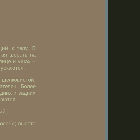
щий к телу. В
тая шерсть на
 лице и ушах –
пускаются.
шелковистой,
ателен. Более
едних и задних
каются.
ий.
 особи; высота