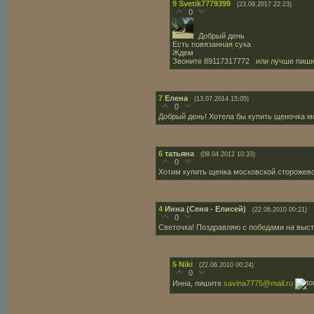
9
Svetik7779399
(23.09.2017 22:23)
0
Добрый день
Есть повязанная сука
Ждем
Звоните 89117317772 или лучше пишит
7
Елена
(13.07.2014 15:05)
0
Добрый день! Хотела бы купить щеночка мо
6
татьяна
(09.04.2012 10:33)
0
Хотим купить щенка московской сторожевой
4
Инна (Сеня - Елисей)
(22.06.2010 00:21)
0
Светочка! Поздравляю с победами на выст
5
Niki
(22.06.2010 00:24)
0
Инна, пишите
savina7775@mail.ru