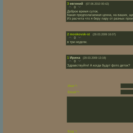
3
евгений
(07.06.2010 00:42)
0
Доброе время суток.
Какая предполагаемая ценна, на ваших, щ
Из расчета что я беру пару от разных про
2
moskovsk-st
(29.03.2009 16:07)
0
в три недели.
1
Ирина
(29.03.2009 13:16)
0
Здравствуйте! А когда будут фото деток?
Имя *:
Email *:
Код *: