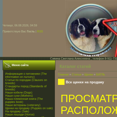
Четверг, 06.08.2026, 04:59
Приветствую Вас
Гость
|
RSS
Савина Светлана Алексеевна , телефон 8-911-731-7
Меню сайта
Каталог статей
Информация о питомнике (The
Главная
»
Статьи
»
Щенки
»
БИГЛЬ
information on nursery)
Статьи по породам (Clauses on
Все щенки на продажу
breeds)
Стандарты пород (Standards of
breeds)
Наши кобели (Dogs)
ПРОСМАТ
Наши суки (Mothers)
Наша племенная книга (The
puppies book)
Наши ветераны (veterany)
РАСПОЛО
Щенки на продажу (Puppies on sale)
На продажу (Sale)
Наши лошади (Horse)