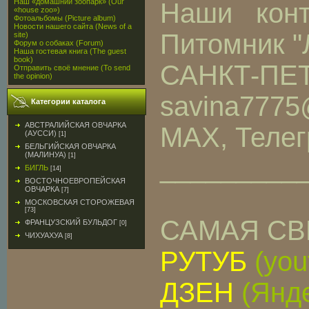
Наш «домашний зоопарк» (Our
Наши конт
«house zoo»)
Фотоальбомы (Picture album)
Новости нашего сайта (News of a
Питомник 
site)
Форум о собаках (Forum)
Наша гостевая книга (The guest
book)
САНКТ-ПЕ
Отправить своё мнение (To send
the opinion)
savina7775
Категории каталога
АВСТРАЛИЙСКАЯ ОВЧАРКА
MAX, Телег
(АУССИ)
[1]
БЕЛЬГИЙСКАЯ ОВЧАРКА
(МАЛИНУА)
[1]
_________
БИГЛЬ
[14]
ВОСТОЧНОЕВРОПЕЙСКАЯ
ОВЧАРКА
[7]
МОСКОВСКАЯ СТОРОЖЕВАЯ
[73]
САМАЯ СВ
ФРАНЦУЗСКИЙ БУЛЬДОГ
[0]
ЧИХУАХУА
[8]
РУТУБ
(you
ДЗЕН
(Янд