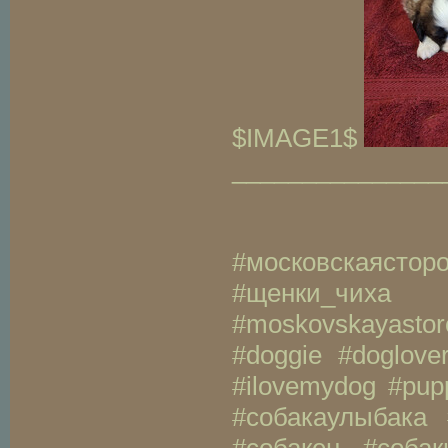
$IMAGE1$
_______________
#московскаясто
#щенки_чиха 
#moskovskayastor
#doggie #doglove
#ilovemydog #pup
#собакаулыбака 