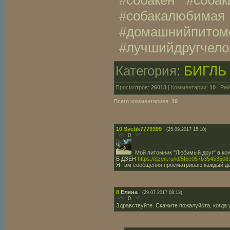
#собакен #собак
#собакалюбима
#домашнийпитом
#лучшийдругчело
Категория:
БИГЛЬ
Просмотров:
26013
| Комментарии:
10
| Рей
Всего комментариев:
10
10
Svetik7779399
(25.09.2017 15:10)
0
Мой питомник "Любимый друг" в ко
В ДЗЕН
https://dzen.ru/id/5f5e057b35453508
Я там сообщения просматриваю каждый д
8
Елена
(29.07.2017 08:13)
0
Здравствуйте. Скажите пожалуйста, когда