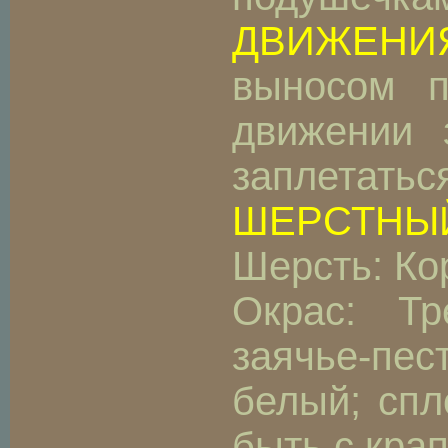
ДВИЖЕНИ
выносом п
движении 
заплетатьс
ШЕРСТНЫЙ
Шерсть: Ко
Окрас: Тр
заячье-пес
белый; спл
быть с кра