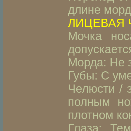
длине морд
ЛИЦЕВАЯ 
Мочка нос
допускаетс
Морда: Не 
Губы: С у
Челюсти / 
полным но
плотном ко
Глаза: Те