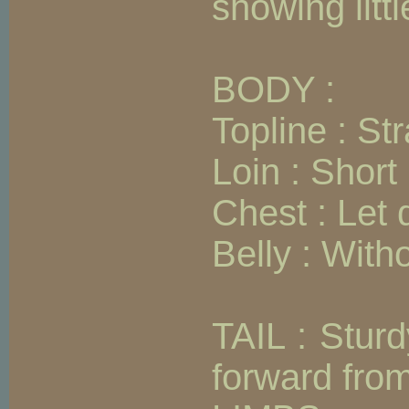
showing litt
BODY :
Topline : Str
Loin : Short
Chest : Let 
Belly : With
TAIL : Sturd
forward from