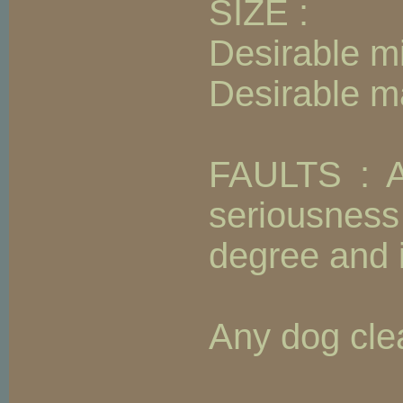
SIZE :
Desirable mi
Desirable m
FAULTS : An
seriousness
degree and i
Any dog clea