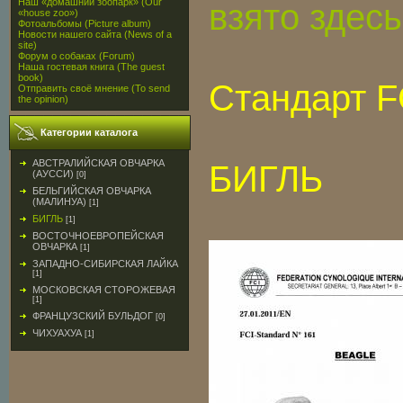
Наш «домашний зоопарк» (Our
взято здесь
«house zoo»)
Фотоальбомы (Picture album)
Новости нашего сайта (News of a
site)
Форум о собаках (Forum)
Наша гостевая книга (The guest
book)
Стандарт FC
Отправить своё мнение (To send
the opinion)
Категории каталога
АВСТРАЛИЙСКАЯ ОВЧАРКА
БИГЛЬ
(АУССИ)
[0]
БЕЛЬГИЙСКАЯ ОВЧАРКА
(МАЛИНУА)
[1]
БИГЛЬ
[1]
ВОСТОЧНОЕВРОПЕЙСКАЯ
ОВЧАРКА
[1]
ЗАПАДНО-СИБИРСКАЯ ЛАЙКА
[1]
МОСКОВСКАЯ СТОРОЖЕВАЯ
[1]
ФРАНЦУЗСКИЙ БУЛЬДОГ
[0]
ЧИХУАХУА
[1]