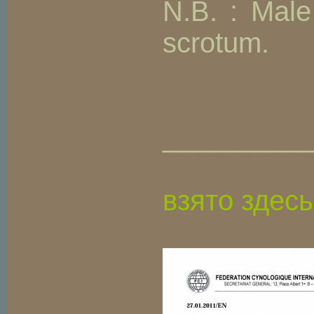
N.B. : Male
scrotum.
_________
взято здесь