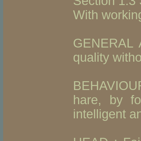
Section 1.3
With working 
GENERAL AP
quality with
BEHAVIOUR /
hare, by fo
intelligent 