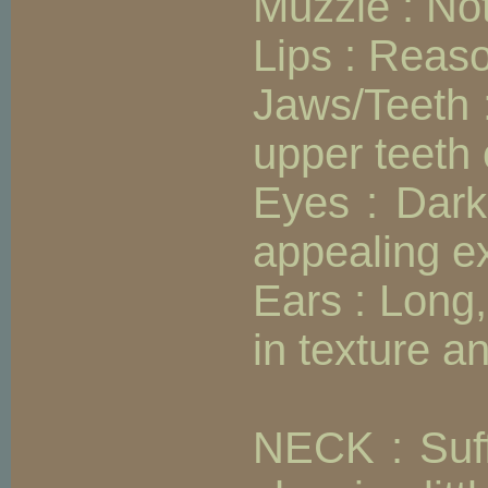
Muzzle : Not
Lips : Reaso
Jaws/Teeth :
upper teeth 
Eyes : Dark 
appealing e
Ears : Long,
in texture a
NECK : Suff