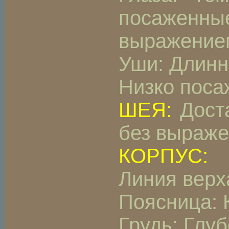
посаженны
выражение
Уши: Длинн
Низко поса
ШЕЯ:
Доста
без выраже
КОРПУС:
Линия верх
Поясница: 
Грудь: Глу