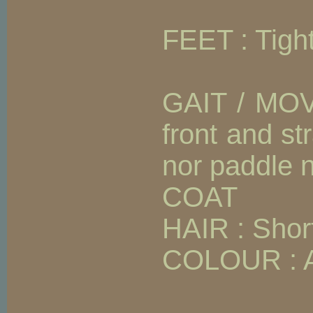
FEET : Tight
GAIT / MOVEM
front and st
nor paddle no
COAT
HAIR : Shor
COLOUR : Any