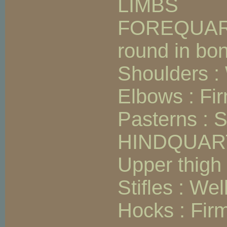
LIMBS
FOREQUARTER
round in bone
Shoulders : 
Elbows : Fir
Pasterns : S
HINDQUAR
Upper thigh 
Stifles : Wel
Hocks : Firm