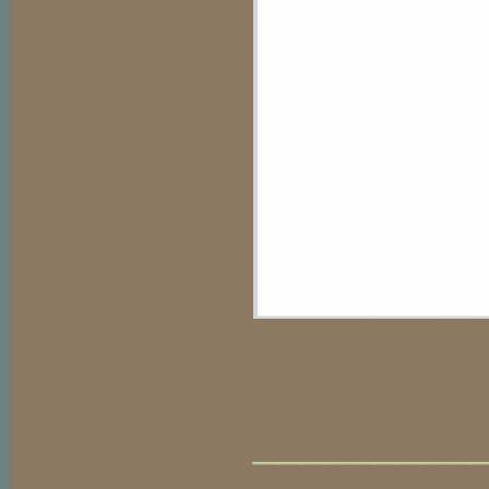
_________