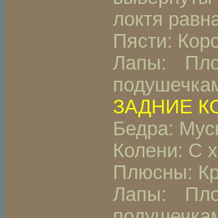
локтя равн
Пясти: Коро
Лапы: Пло
подушечкам
ЗАДНИЕ К
Бедра: Мус
Колени: С 
Плюсны: Кр
Лапы: Пло
подушечкам