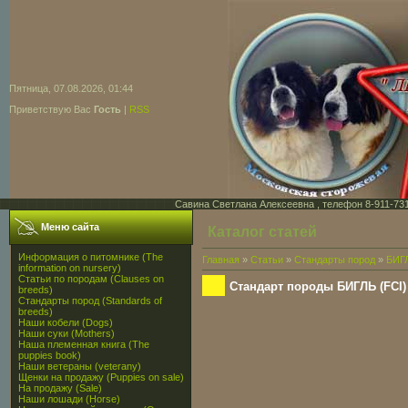
Пятница, 07.08.2026, 01:44
Приветствую Вас
Гость
|
RSS
Савина Светлана Алексеевна , телефон 8-911-731-7
Меню сайта
Каталог статей
Информация о питомнике (The
Главная
»
Статьи
»
Стандарты пород
»
БИГ
information on nursery)
Статьи по породам (Clauses on
Стандарт породы БИГЛЬ (FCI)
breeds)
Стандарты пород (Standards of
breeds)
Наши кобели (Dogs)
Наши суки (Mothers)
Наша племенная книга (The
puppies book)
Наши ветераны (veterany)
Щенки на продажу (Puppies on sale)
На продажу (Sale)
Наши лошади (Horse)