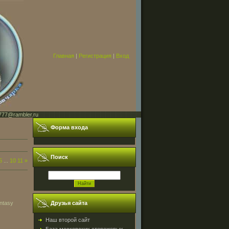
Главная
|
Регистрация
|
Вход
777@rambler.ru
Форма входа
Поиск
5
...
10
11
»
antasy
Друзья сайта
Наш второй сайт