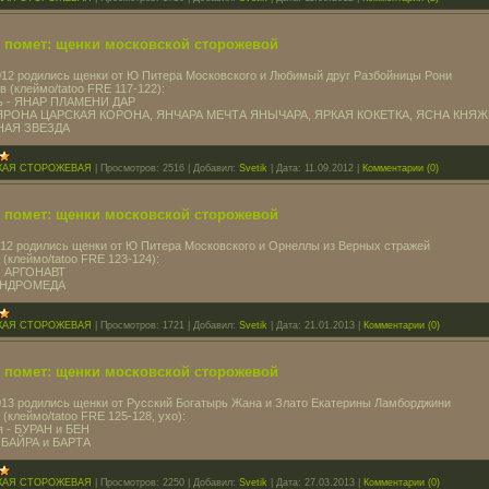
" помет: щенки московской сторожевой
012 родились щенки от Ю Питера Московского и Любимый друг Разбойницы Рони
в (клеймо/tatoo FRE 117-122):
ль - ЯНАР ПЛАМЕНИ ДАР
- ЯРОНА ЦАРСКАЯ КОРОНА, ЯНЧАРА МЕЧТА ЯНЫЧАРА, ЯРКАЯ КОКЕТКА, ЯСНА КНЯЖ
НАЯ ЗВЕЗДА
КАЯ СТОРОЖЕВАЯ
|
Просмотров:
2516
|
Добавил:
Svetik
|
Дата:
11.09.2012
|
Комментарии (0)
" помет: щенки московской сторожевой
012 родились щенки от Ю Питера Московского и Орнеллы из Верных стражей
 (клеймо/tatoo FRE 123-124):
 - АРГОНАВТ
 АНДРОМЕДА
КАЯ СТОРОЖЕВАЯ
|
Просмотров:
1721
|
Добавил:
Svetik
|
Дата:
21.01.2013
|
Комментарии (0)
" помет: щенки московской сторожевой
013 родились щенки от Русский Богатырь Жана и Злато Екатерины Ламборджини
 (клеймо/tatoo FRE 125-128, ухо):
я - БУРАН и БЕН
- БАЙРА и БАРТА
КАЯ СТОРОЖЕВАЯ
|
Просмотров:
2250
|
Добавил:
Svetik
|
Дата:
27.03.2013
|
Комментарии (0)