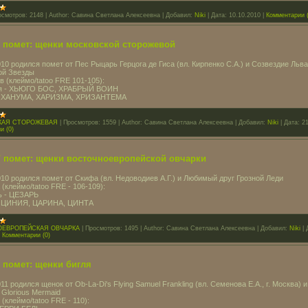
осмотров:
2148
|
Author:
Савина Светлана Алексеевна
|
Добавил:
Niki
|
Дата:
10.10.2010
|
Комментарии (
" помет: щенки московской сторожевой
010 родился помет от Пес Рыцарь Герцога де Гиса (вл. Кирпенко С.А.) и Созвездие Льва
ой Звезды
в (клеймо/tatoo FRE 101-105):
ля - ХЬЮГО БОС, ХРАБРЫЙ ВОИН
 - ХАНУМА, ХАРИЗМА, ХРИЗАНТЕМА
КАЯ СТОРОЖЕВАЯ
|
Просмотров:
1559
|
Author:
Савина Светлана Алексeевна
|
Добавил:
Niki
|
Дата:
2
и (0)
" помет: щенки восточноевропейской овчарки
010 родился помет от Скифа (вл. Недоводиев А.Г.) и Любимый друг Грозной Леди
 (клеймо/tatoo FRE - 106-109):
ь - ЦЕЗАРЬ
 - ЦИНИЯ, ЦАРИНА, ЦИНТА
ЕВРОПЕЙСКАЯ ОВЧАРКА
|
Просмотров:
1495
|
Author:
Савина Светлана Алексеевна
|
Добавил:
Niki
|
|
Комментарии (0)
 помет: щенки бигля
11 родился щенок от Ob-La-Di's Flying Samuel Frankling (вл. Семенова Е.А., г. Москва) и 
 Glorious Mermaid
 (клеймо/tatoo FRE - 110):