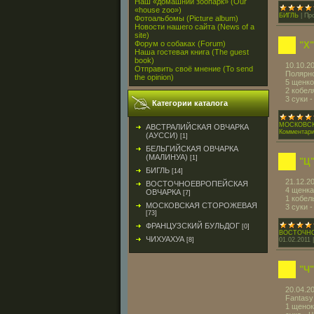
Наш «домашний зоопарк» (Our
«house zoo»)
БИГЛЬ
|
Пр
Фотоальбомы (Picture album)
Новости нашего сайта (News of a
site)
Форум о собаках (Forum)
"Х
Наша гостевая книга (The guest
book)
10.10.2
Отправить своё мнение (To send
Полярн
the opinion)
5 щенко
2 кобе
3 суки
Категории каталога
МОСКОВС
АВСТРАЛИЙСКАЯ ОВЧАРКА
Комментари
(АУССИ)
[1]
БЕЛЬГИЙСКАЯ ОВЧАРКА
(МАЛИНУА)
[1]
"Ц
БИГЛЬ
[14]
21.12.2
ВОСТОЧНОЕВРОПЕЙСКАЯ
4 щенка
ОВЧАРКА
[7]
1 кобел
МОСКОВСКАЯ СТОРОЖЕВАЯ
3 суки
[73]
ФРАНЦУЗСКИЙ БУЛЬДОГ
[0]
ВОСТОЧНО
ЧИХУАХУА
01.02.2011
[8]
"Ч"
20.04.20
Fantasy
1 щенок