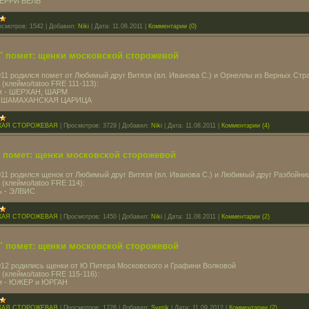
 ЧЕРРИ БЕЛЬ
осмотров:
1542
|
Добавил:
Niki
|
Дата:
11.08.2011
|
Комментарии (0)
" помет: щенки московской сторожевой
011 родился помет от Любимый друг Витязя (вл. Иванова С.) и Орнеллы из Верных Стр
 (клеймо/tatoo FRE 111-113):
ля - ШЕРХАН, ШАРМ
 - ШАМАХАНСКАЯ ЦАРИЦА
КАЯ СТОРОЖЕВАЯ
|
Просмотров:
3729
|
Добавил:
Niki
|
Дата:
11.08.2011
|
Комментарии (4)
" помет: щенки московской сторожевой
011 родился щенок от Любимый друг Витязя (вл. Иванова С.) и Любимый друг Разбойн
 (клеймо/tatoo FRE 114):
ь - ЭЛВИС
КАЯ СТОРОЖЕВАЯ
|
Просмотров:
1450
|
Добавил:
Niki
|
Дата:
11.08.2011
|
Комментарии (2)
" помет: щенки московской сторожевой
012 родились щенки от Ю Питера Московского и Графини Волковой
 (клеймо/tatoo FRE 115-116):
ля - ЮЖЕР и ЮРГАН
КАЯ СТОРОЖЕВАЯ
|
Просмотров:
1726
|
Добавил:
Svetik
|
Дата:
11.09.2012
|
Комментарии (2)