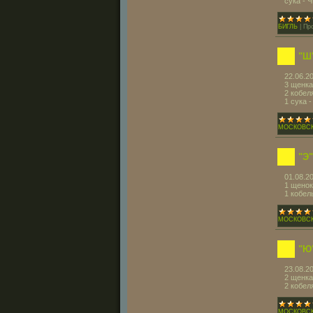
сука -
БИГЛЬ
|
Пр
"Ш
22.06.2
3 щенка
2 кобе
1 сука
МОСКОВС
"Э
01.08.2
1 щенок
1 кобел
МОСКОВС
"Ю
23.08.2
2 щенка
2 кобе
МОСКОВС