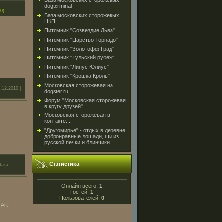
База московских сторожевых
dogterminal
0)
База московских сторожевых
НКП
Питомник "Созвездие Льва"
Питомник "Царство Торнадо"
Питомник "Золотофф Град"
Питомник "Тульский рубеж"
Питомник "Линус Юлиус"
Питомник "Крошка Кроль"
Московская сторожевая на
1.12.2010
|
dogster.ru
Форум "Московская сторожевая
в кругу друзей"
Московская сторожевая в
контакте...
"Другомирье" - отдых в деревне,
добронравные лошади, щи из
русской печки и блинчики
Статистика
Дата:
Онлайн всего:
1
Гостей:
1
Пользователей:
0
Art-