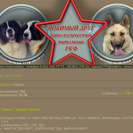
на Алексеевна , телефон 8-911-731-77-72 , (81361) 378-10 , savina7775@mail.ru , mstor
ог статей
Статьи
» Щенки
 материалов:
102
Страницы:
«
1
2
3
4
материалов:
21-30
" помет: щенки бигля
010 родился помет от Skilos Mas Morning Coffee (вл. Anne Vitikainen, Финляндия) и Art-F
 Love
 (клеймо/tatoo FRE - 098-100):
ля - ФАНТАСТИК ВАЙТ, ФЭЙРИ КРИСТАЛ, ФАЙН МОМЕНТ