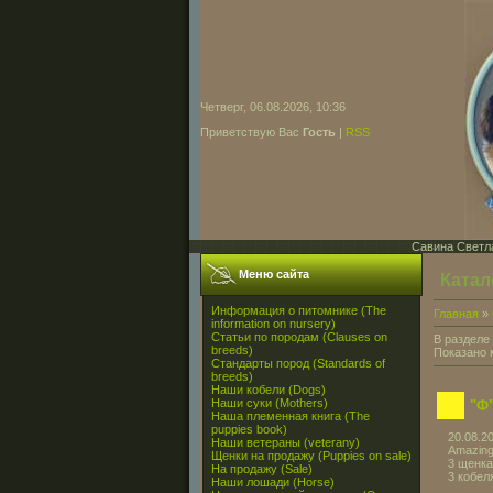
Четверг, 06.08.2026, 10:36
Приветствую Вас
Гость
|
RSS
Савина Светла
Меню сайта
Катал
Информация о питомнике (The
Главная
»
information on nursery)
Статьи по породам (Clauses on
В разделе
breeds)
Показано 
Стандарты пород (Standards of
breeds)
Наши кобели (Dogs)
Наши суки (Mothers)
"Ф
Наша племенная книга (The
puppies book)
20.08.2
Наши ветераны (veterany)
Amazing
Щенки на продажу (Puppies on sale)
3 щенка
На продажу (Sale)
3 кобе
Наши лошади (Horse)