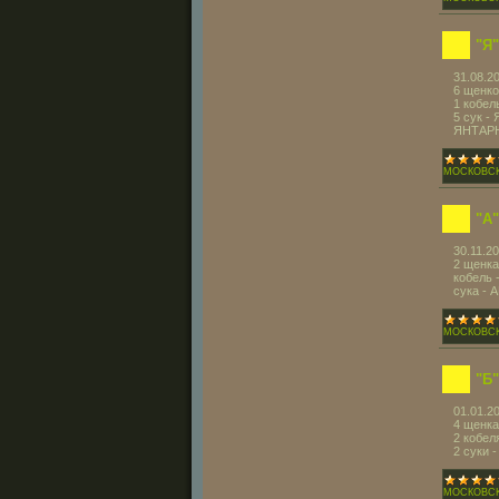
"Я
31.08.2
6 щенко
1 кобе
5 сук 
ЯНТАР
МОСКОВС
"А
30.11.2
2 щенка
кобель
сука -
МОСКОВС
"Б
01.01.2
4 щенка
2 кобел
2 суки 
МОСКОВС