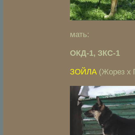
мать:
ОКД-1, ЗКС-1
ЗОЙЛА
(Жорез х 