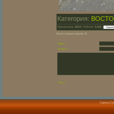
Категория:
ВОСТО
Просмотров:
2014
| Рейтинг:
5.0
/
6
|
Всего комментариев:
0
Имя *:
Email *:
Код *:
Савина Св