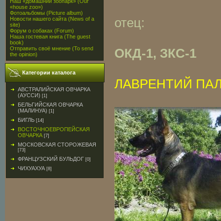
Наш «домашний зоопарк» (Our
«house zoo»)
Фотоальбомы (Picture album)
отец:
Новости нашего сайта (News of a
site)
Форум о собаках (Forum)
Наша гостевая книга (The guest
book)
Отправить своё мнение (To send
ОКД-1, ЗКС-1
the opinion)
Категории каталога
ЛАВРЕНТИЙ ПА
АВСТРАЛИЙСКАЯ ОВЧАРКА
(АУССИ)
[1]
БЕЛЬГИЙСКАЯ ОВЧАРКА
(МАЛИНУА)
[1]
БИГЛЬ
[14]
ВОСТОЧНОЕВРОПЕЙСКАЯ
ОВЧАРКА
[7]
МОСКОВСКАЯ СТОРОЖЕВАЯ
[73]
ФРАНЦУЗСКИЙ БУЛЬДОГ
[0]
ЧИХУАХУА
[8]