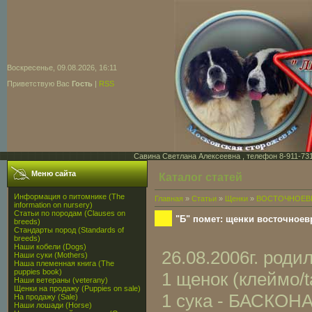
Воскресенье, 09.08.2026, 16:11
Приветствую Вас
Гость
|
RSS
Савина Светлана Алексеевна , телефон 8-911-731-7
Меню сайта
Каталог статей
Информация о питомнике (The
Главная
»
Статьи
»
Щенки
»
ВОСТОЧНОЕВ
information on nursery)
Статьи по породам (Clauses on
"Б" помет: щенки восточное
breeds)
Стандарты пород (Standards of
breeds)
Наши кобели (Dogs)
26.08.2006г. род
Наши суки (Mothers)
Наша племенная книга (The
puppies book)
1 щенок (клеймо/t
Наши ветераны (veterany)
Щенки на продажу (Puppies on sale)
1 сука - БАСКОН
На продажу (Sale)
Наши лошади (Horse)