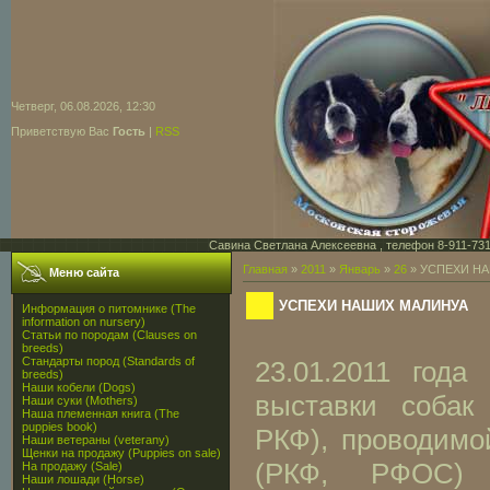
Четверг, 06.08.2026, 12:30
Приветствую Вас
Гость
|
RSS
Савина Светлана Алексеевна , телефон 8-911-731-7
Главная
»
2011
»
Январь
»
26
» УСПЕХИ Н
Меню сайта
УСПЕХИ НАШИХ МАЛИНУА
Информация о питомнике (The
information on nursery)
Статьи по породам (Clauses on
breeds)
Стандарты пород (Standards of
23.01.2011 года
breeds)
Наши кобели (Dogs)
выставки собак
Наши суки (Mothers)
Наша племенная книга (The
puppies book)
РКФ), проводимо
Наши ветераны (veterany)
Щенки на продажу (Puppies on sale)
(РКФ, РФОС) 
На продажу (Sale)
Наши лошади (Horse)