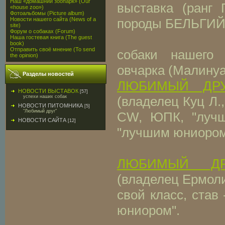
Наш «домашний зоопарк» (Our
выставка (ранг 
«house zoo»)
Фотоальбомы (Picture album)
породы БЕЛЬГИ
Новости нашего сайта (News of a
site)
Форум о собаках (Forum)
Наша гостевая книга (The guest
book)
Отправить своё мнение (To send
собаки нашего 
the opinion)
овчарка (Малинуа
Разделы новостей
ЛЮБИМЫЙ ДРУ
НОВОСТИ ВЫСТАВОК
[57]
(владелец Куц Л.,
успехи наших собак
НОВОСТИ ПИТОМНИКА
[5]
"Любимый друг"
CW, ЮПК, "лучш
НОВОСТИ САЙТА
[12]
"лучшим юниором
ЛЮБИМЫЙ ДР
(владелец Ермоли
свой класс, став
юниором".