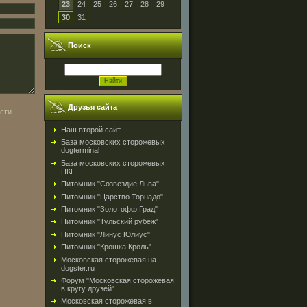
23
24
25
26
27
28
29
30
31
Поиск
Друзья сайта
Наш второй сайт
База московских сторожевых
dogterminal
База московских сторожевых
НКП
Питомник "Созвездие Льва"
Питомник "Царство Торнадо"
Питомник "Золотофф Град"
Питомник "Тульский рубеж"
Питомник "Линус Юлиус"
Питомник "Крошка Кроль"
Московская сторожевая на
dogster.ru
Форум "Московская сторожевая
в кругу друзей"
Московская сторожевая в