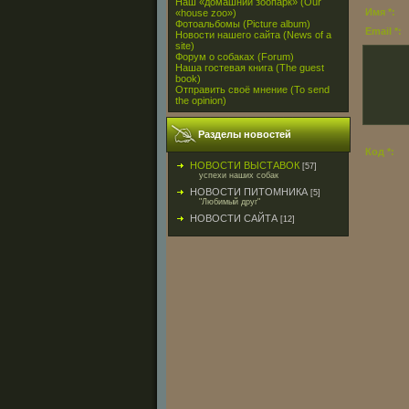
Наш «домашний зоопарк» (Our
Имя *:
«house zoo»)
Фотоальбомы (Picture album)
Email *:
Новости нашего сайта (News of a
site)
Форум о собаках (Forum)
Наша гостевая книга (The guest
book)
Отправить своё мнение (To send
the opinion)
Разделы новостей
Код *:
НОВОСТИ ВЫСТАВОК
[57]
успехи наших собак
НОВОСТИ ПИТОМНИКА
[5]
"Любимый друг"
НОВОСТИ САЙТА
[12]