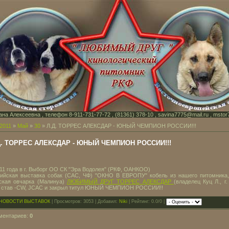
на Алексеевна , телефон 8-911-731-77-72 , (81361) 378-10 , savina7775@mail.ru , mstor
2011
»
Май
»
30
» Л.Д. ТОРРЕС АЛЕКСДАР - ЮНЫЙ ЧЕМПИОН РОССИИ!!!
Д. ТОРРЕС АЛЕКСДАР - ЮНЫЙ ЧЕМПИОН РОССИИ!!!
011 года в г. Выборг ОО СК "Эра Водолея" (РКФ, ОАНКОО)
ийская выставка собак (САС, ЧФ) "ОКНО В ЕВРОПУ" кобель из нашего питомника
ская овчарка (Малинуа)
ЛЮБИМЫЙ ДРУГ ТОРРЕС АЛЕКСДАР
(владелец Куц Л., г.
 став -CW, JCAC и закрыл титул ЮНЫЙ ЧЕМПИОН РОССИИ!!
НОВОСТИ ВЫСТАВОК
| Просмотров: 3053 | Добавил:
Niki
| Рейтинг: 0.0/0 |
ментариев:
0