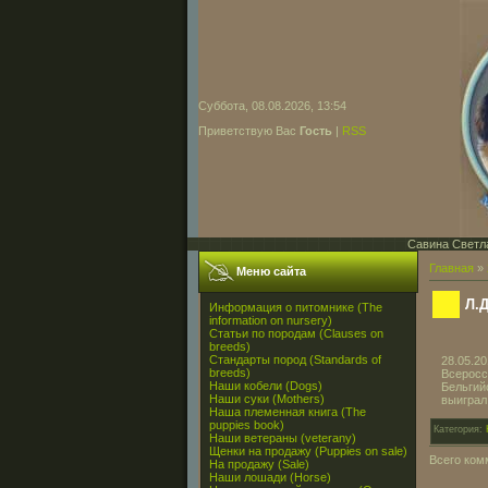
Суббота, 08.08.2026, 13:54
Приветствую Вас
Гость
|
RSS
Савина Светла
Главная
»
Меню сайта
Л.
Информация о питомнике (The
information on nursery)
Статьи по породам (Clauses on
breeds)
Стандарты пород (Standards of
28.05.2
breeds)
Всеросс
Наши кобели (Dogs)
Бельгий
Наши суки (Mothers)
выиграл
Наша племенная книга (The
puppies book)
Категория:
Наши ветераны (veterany)
Щенки на продажу (Puppies on sale)
Всего ком
На продажу (Sale)
Наши лошади (Horse)