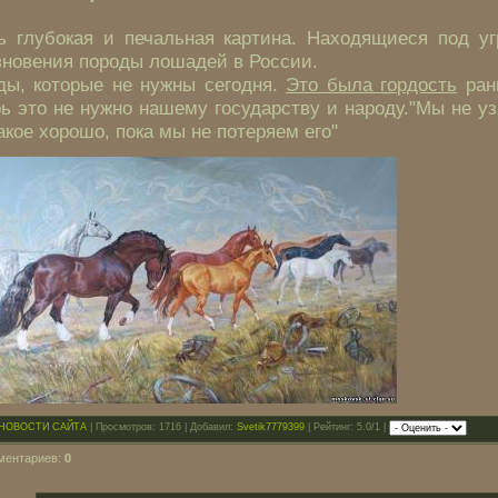
ь глубокая и печальная картина. Находящиеся под уг
зновения породы лошадей в России.
ды, которые не нужны сегодня.
Это была гордость
ран
рь это не нужно нашему государству и народу."Мы не уз
акое хорошо, пока мы не потеряем его"
НОВОСТИ САЙТА
| Просмотров: 1716 | Добавил:
Svetik7779399
| Рейтинг: 5.0/1 |
ментариев:
0