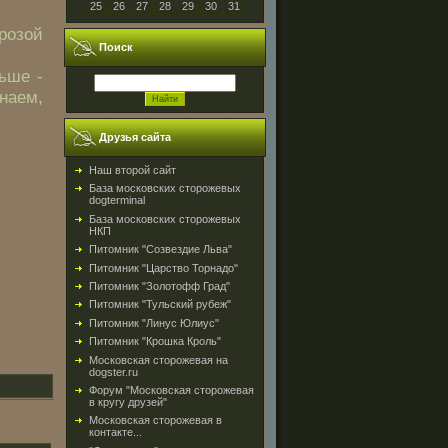
25
26
27
28
29
30
31
розой
Поиск
ьше -
наем,
Друзья сайта
Наш второй сайт
База московских сторожевых
dogterminal
База московских сторожевых
НКП
Питомник "Созвездие Льва"
Питомник "Царство Торнадо"
Питомник "Золотофф Град"
Питомник "Тульский рубеж"
Питомник "Линус Юлиус"
Питомник "Крошка Кроль"
Московская сторожевая на
dogster.ru
Форум "Московская сторожевая
в кругу друзей"
Московская сторожевая в
контакте...