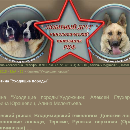
на Алексеевна , телефон 8-911-731-77-72 , (81361) 378-10 , savina7775@mail.ru , mstor
2015
»
Май
»
13
» Картина "Уходящие породы"
ртина "Уходящие породы"
ина "Уходящие породы"Художники: Алексей Глухар
рина Юрашевич, Алина Мелентьева.
вский рысак, Владимирский тяжеловоз, Донские ло
нновские лошади, Терские, Русская верховая (Ор
опчинская)
....