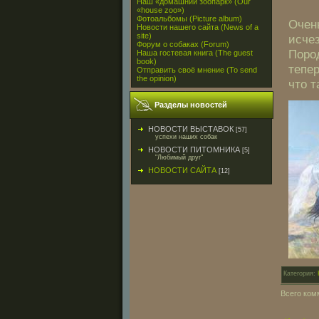
Наш «домашний зоопарк» (Our
«house zoo»)
Фотоальбомы (Picture album)
Очен
Новости нашего сайта (News of a
site)
исче
Форум о собаках (Forum)
Поро
Наша гостевая книга (The guest
book)
тепе
Отправить своё мнение (To send
the opinion)
что т
Разделы новостей
НОВОСТИ ВЫСТАВОК
[57]
успехи наших собак
НОВОСТИ ПИТОМНИКА
[5]
"Любимый друг"
НОВОСТИ САЙТА
[12]
Категория:
Всего ком