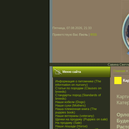
Пятница, 07.08.2026, 21:33
Приветствую Вас
Гость
|
RSS
Савина Светла
Главная
»
Меню сайта
Ка
Информация о питомнике (The
information on nursery)
Статьи по породам (Clauses on
breeds)
Стандарты пород (Standards of
Карт
breeds)
Кате
Наши кобели (Dogs)
Наши суки (Mothers)
Наша племенная книга (The
puppies book)
Орло
Наши ветераны (veterany)
Щенки на продажу (Puppies on sale)
Буде
На продажу (Sale)
Раст
Наши лошади (Horse)