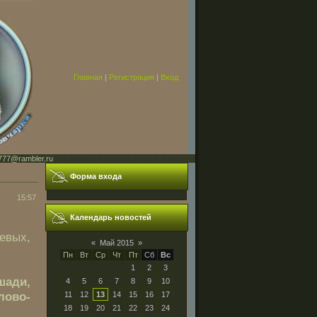
Главная
|
Регистрация
|
Вход
777@rambler.ru
Форма входа
15:57
Календарь новостей
евых,
«
Май 2015
»
Пн
Вт
Ср
Чт
Пт
Сб
Вс
1
2
3
шади,
4
5
6
7
8
9
10
лово-
11
12
13
14
15
16
17
18
19
20
21
22
23
24