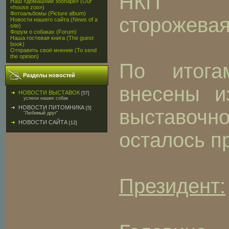
НКП "М
Наш «домашний зоопарк» (Our
«house zoo»)
Фотоальбомы (Picture album)
сторожевая
Новости нашего сайта (News of a
site)
Форум о собаках (Forum)
Наша гостевая книга (The guest
book)
Отправить своё мнение (To send
the opinion)
По итога
Разделы новостей
внесены и
НОВОСТИ ВЫСТАВОК
[57]
успехи наших собак
НОВОСТИ ПИТОМНИКА
[5]
выставоч
"Любимый друг"
НОВОСТИ САЙТА
[12]
осталось п
Президент: