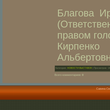
Благова И
(Ответстве
правом гол
Кирпен
Альбертов
Категория:
НОВОСТИ ВЫСТАВОК
| Просмотров: 1
Всего комментариев:
0
Савина Св