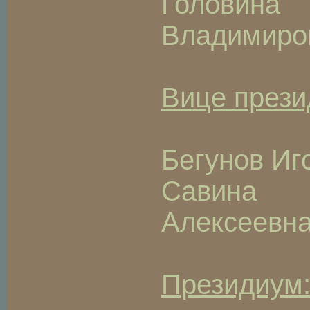
Голов
Владимиро
Вице прези
Бегунов Иг
Савина
Алексеевн
Президиум