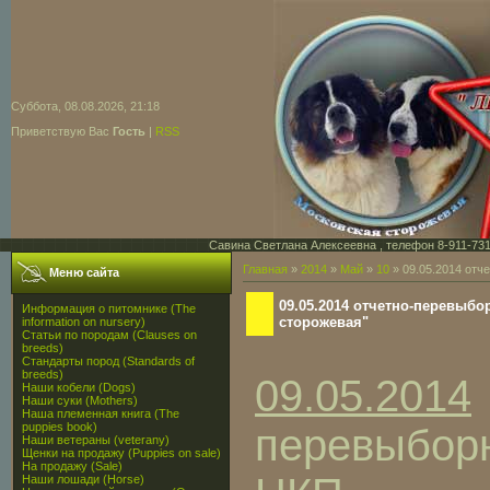
Суббота, 08.08.2026, 21:18
Приветствую Вас
Гость
|
RSS
Савина Светлана Алексеевна , телефон 8-911-731-7
Главная
»
2014
»
Май
»
10
» 09.05.2014 отч
Меню сайта
09.05.2014 отчетно-перевыб
Информация о питомнике (The
сторожевая"
information on nursery)
Статьи по породам (Clauses on
breeds)
Стандарты пород (Standards of
breeds)
09.05.2014
Наши кобели (Dogs)
Наши суки (Mothers)
Наша племенная книга (The
puppies book)
перевыбор
Наши ветераны (veterany)
Щенки на продажу (Puppies on sale)
На продажу (Sale)
Наши лошади (Horse)