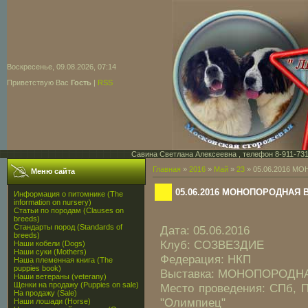
Воскресенье, 09.08.2026, 07:14
Приветствую Вас
Гость
|
RSS
Савина Светлана Алексеевна , телефон 8-911-731-7
Главная
»
2016
»
Май
»
23
» 05.06.2016 М
Меню сайта
05.06.2016 МОНОПОРОДНАЯ В
Информация о питомнике (The
information on nursery)
Статьи по породам (Clauses on
breeds)
Стандарты пород (Standards of
Дата: 05.06.2016
breeds)
Клуб: СОЗВЕЗДИЕ
Наши кобели (Dogs)
Наши суки (Mothers)
Федерация: НКП
Наша племенная книга (The
puppies book)
Выставка: МОНОПОРОДНАЯ
Наши ветераны (veterany)
Щенки на продажу (Puppies on sale)
Место проведения: СПб, П
На продажу (Sale)
"Олимпиец"
Наши лошади (Horse)