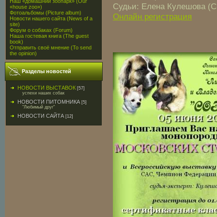
Наш «домашний зоопарк» (Our
Судьи: Елена Кулешова (
«house zoo»)
Фотоальбомы (Picture album)
Онлайн регистрация
Новости нашего сайта (News of a
site)
Форум о собаках (Forum)
Наша гостевая книга (The guest
book)
Отправить своё мнение (To send
the opinion)
Разделы новостей
НОВОСТИ ВЫСТАВОК
[57]
успехи наших собак
НОВОСТИ ПИТОМНИКА
[5]
"Любимый друг"
НОВОСТИ САЙТА
[12]