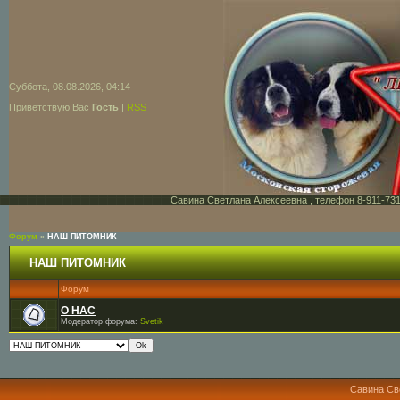
Суббота, 08.08.2026, 04:14
Приветствую Вас
Гость
|
RSS
Савина Светлана Алексеевна , телефон 8-911-731-7
Форум
»
НАШ ПИТОМНИК
НАШ ПИТОМНИК
Форум
О НАС
Модератор форума:
Svetik
Савина Св