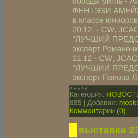
породы бигль - 
ФЕНТЭЗИ АМЕЙЗИ
в классе юниоров
20.12. - CW, JC
"ЛУЧШИЙ ПРЕДС
эксперт Романенк
21.12 - CW, JC
"ЛУЧШИЙ ПРЕДС
эксперт Попова Л
Категория:
НОВОСТ
885
|
Добавил:
mosko
Комментарии (0)
выставки 23.