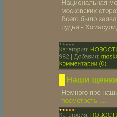
Национальная мо
московских стор
Всего было заявл
судья - Хомасури
Категория:
НОВОСТ
982
|
Добавил:
mosko
Комментарии (0)
Наши щенки
Немного про наш
посмотреть ....
Категория:
НОВОСТ