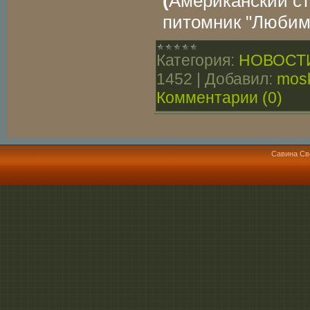
(
Американский с
питомник "Любим
Категория:
НОВОСТ
1452
|
Добавил:
mosk
Комментарии (0)
Савина Св