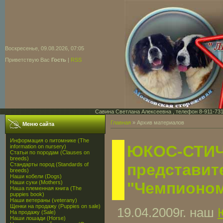
Воскресенье, 09.08.2026, 07:05
Приветствую Вас
Гость
|
RSS
Савина Светлана Алексеевна , телефон 8-911-731-7
Главная
»
Архив материалов
Меню сайта
Информация о питомнике (The
ЮКОС-СТИЧ
information on nursery)
Статьи по породам (Clauses on
breeds)
представит
Стандарты пород (Standards of
breeds)
Наши кобели (Dogs)
Наши суки (Mothers)
"Чемпионо
Наша племенная книга (The
puppies book)
Наши ветераны (veterany)
Щенки на продажу (Puppies on sale)
19.04.2009г. наш
На продажу (Sale)
Наши лошади (Horse)