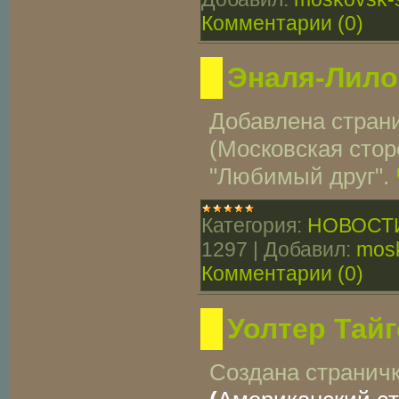
Комментарии (0)
Эналя-Лило
Добавлена стран
(Московская стор
"Любимый друг".
Категория:
НОВОСТ
1297
|
Добавил:
mosk
Комментарии (0)
Уолтер Тайг
Создана странич