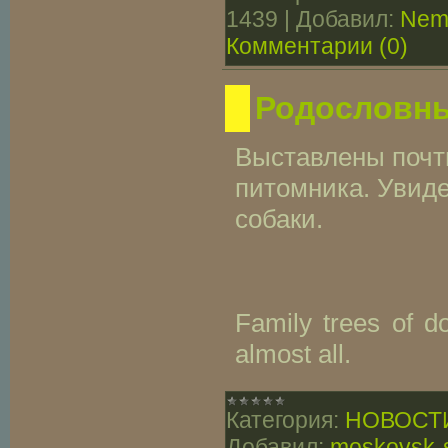
1439
|
Добавил:
Nem
Комментарии (0)
Родословны
Выставлены почт
питомника. Увиде
собаки.
Family trees of d
almost all.
Категория:
НОВОСТ
Добавил:
moskovsk-