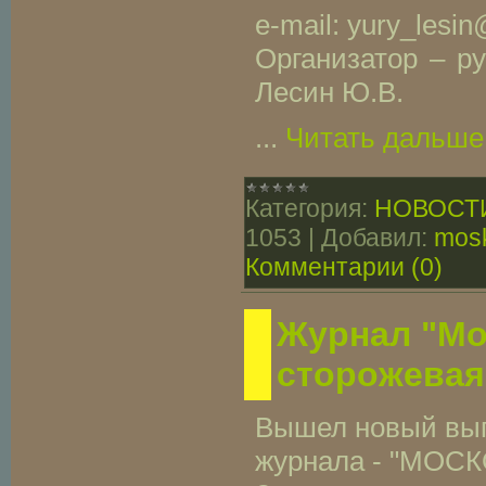
e-mail: yury_lesin
Организатор – ру
Лесин Ю.В.
...
Читать дальше
Категория:
НОВОСТ
1053
|
Добавил:
mosk
Комментарии (0)
Журнал "Мо
сторожевая
Вышел новый вып
журнала - "МО