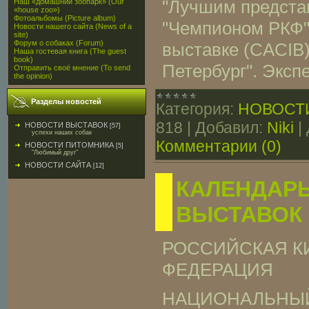
"Лучшим предста
Наш «домашний зоопарк» (Our
«house zoo»)
Фотоальбомы (Picture album)
"Чемпионом РКФ"
Новости нашего сайта (News of a
site)
Форум о собаках (Forum)
выставке (CACIB
Наша гостевая книга (The guest
book)
Петербург". Эксп
Отправить своё мнение (To send
the opinion)
Разделы новостей
Категория:
НОВОСТ
818
|
Добавил:
Niki
|
НОВОСТИ ВЫСТАВОК
[57]
успехи наших собак
Комментарии (0)
НОВОСТИ ПИТОМНИКА
[5]
"Любимый друг"
НОВОСТИ САЙТА
[12]
КАЛЕНДАР
ВЫСТАВОК 
РОССИЙСКАЯ К
ФЕДЕРАЦИЯ
НАЦИОНАЛЬНЫЙ